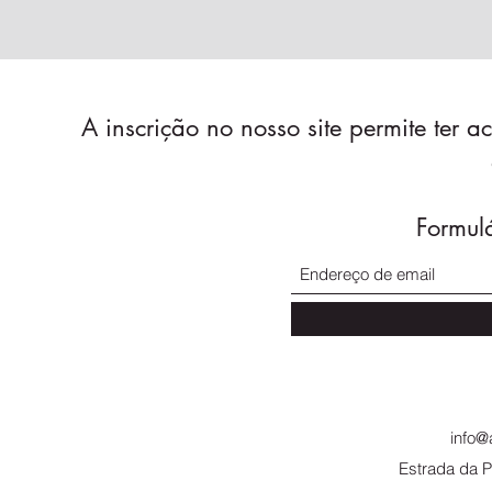
A inscrição no nosso site permite ter 
Formulá
info
Estrada da P